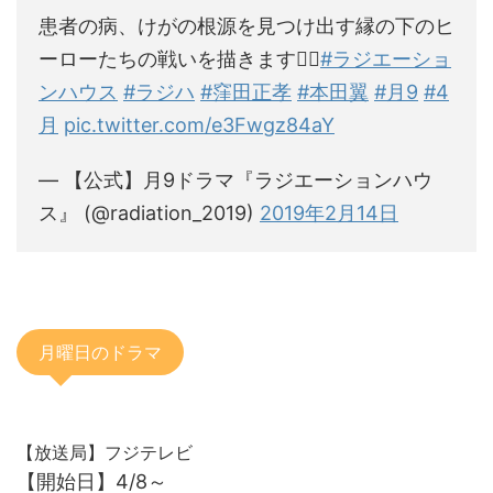
患者の病、けがの根源を見つけ出す縁の下のヒ
ーローたちの戦いを描きます👍🏼
#ラジエーショ
ンハウス
#ラジハ
#窪田正孝
#本田翼
#月9
#4
月
pic.twitter.com/e3Fwgz84aY
— 【公式】月9ドラマ『ラジエーションハウ
ス』 (@radiation_2019)
2019年2月14日
月曜日のドラマ
【放送局】フジテレビ
【開始日】4/8～