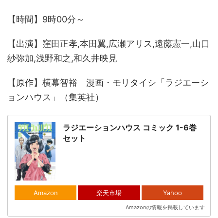
【時間】9時00分～
【出演】窪田正孝,本田翼,広瀬アリス,遠藤憲一,山口
紗弥加,浅野和之,和久井映見
【原作】横幕智裕 漫画・モリタイシ「ラジエーシ
ョンハウス」（集英社）
ラジエーションハウス コミック 1-6巻
セット
Amazon
楽天市場
Yahoo
Amazonの情報を掲載しています