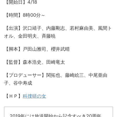
【開始日】4/18
【時間】8時00分～
【出演】沢口靖子、内藤剛志、若村麻由美、風間ト
オル、金田明夫、斉藤暁
【脚本】戸田山雅司、櫻井武晴
【監督】森本浩史、田崎竜太
【プロデューサー】関拓也、藤崎絵三、中尾亜由
子、谷中寿成
【ＨＰ】
科捜研の女
2019年には放送開始から記念すべき20周年。