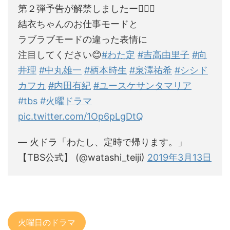
第２弾予告が解禁しましたー🙋‍♀️✨
結衣ちゃんのお仕事モードと
ラブラブモードの違った表情に
注目してください😊
#わた定
#吉高由里子
#向
井理
#中丸雄一
#柄本時生
#泉澤祐希
#シシド
カフカ
#内田有紀
#ユースケサンタマリア
#tbs
#火曜ドラマ
pic.twitter.com/1Op6pLgDtQ
— 火ドラ「わたし、定時で帰ります。」
【TBS公式】 (@watashi_teiji)
2019年3月13日
火曜日のドラマ