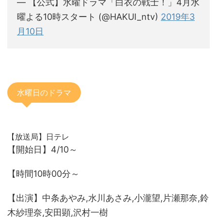
— 【公式】水曜ドラマ「白衣の戦士！」4月水
曜よる10時スタート (@HAKUI_ntv)
2019年3
月10日
水曜日のドラマ
【放送局】日テレ
【開始日】4/10～
【時間10時00分～
【出演】中条あやみ,水川あさみ,小瀧望,片瀬那奈,鈴
木紗理奈,安田顕,沢村一樹