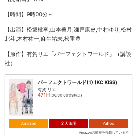
【時間】9時00分～
【出演】松坂桃李,山本美月,瀬戸康史,中村ゆり,松村
北斗,木村祐一,麻生祐未,松重豊
【原作】有賀リエ「パーフェクトワールド」（講談
社）
パーフェクトワールド(1) (KC KISS)
有賀 リエ
471円
(06/30 06:09時点)
Amazon
楽天市場
Yahoo
Amazonの情報を掲載しています