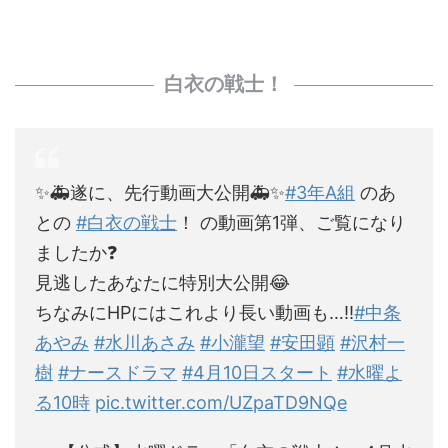
白衣の戦士！
✨🚑遂に、先行動画大公開🚑✨
#3年A組
のあ
との
#白衣の戦士
！ の動画第1弾、ご覧になり
ましたか❓
見逃したあなたに特別大公開😂
ちなみにHPにはこれより長い動画も…‼️
#中条
あやみ
#水川あさみ
#小瀧望
#安田顕
#沢村一
樹
#ナースドラマ
#4月10日スタート
#水曜よ
る10時
pic.twitter.com/UZpaTD9NQe