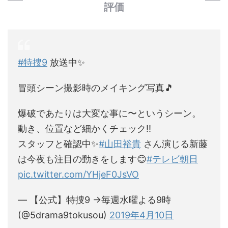
評価
#特捜9
放送中✨
冒頭シーン撮影時のメイキング写真🎵
爆破であたりは大変な事に〜というシーン。
動き、位置など細かくチェック‼️
スタッフと確認中✨
#山田裕貴
さん演じる新藤
は今夜も注目の動きをします😊
#テレビ朝日
pic.twitter.com/YHjeF0JsVO
— 【公式】特捜9 →毎週水曜よる9時
(@5drama9tokusou)
2019年4月10日