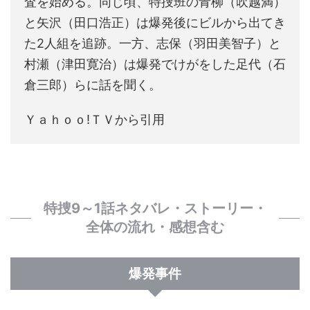
査を始める。同じ頃、特捜班の青柳（吹越満）
と矢沢（田口浩正）は爆発後にビルから出てき
た2人組を追跡。一方、志保（羽田美智子）と
村瀬（津田寛治）は爆発でけがをした足代（石
倉三郎）らに話を聞く。
Ｙａｈｏｏ!ＴＶから引用
特捜9～1話ネタバレ・ストーリー・
全体の流れ・感想含む
爆発事件