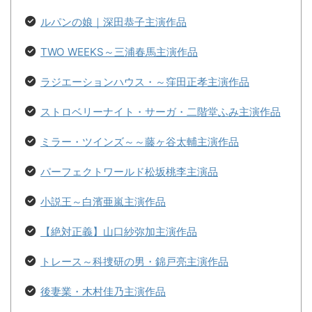
ルパンの娘｜深田恭子主演作品
TWO WEEKS～三浦春馬主演作品
ラジエーションハウス・～窪田正孝主演作品
ストロベリーナイト・サーガ・二階堂ふみ主演作品
ミラー・ツインズ～～藤ヶ谷太輔主演作品
パーフェクトワールド松坂桃李主演品
小説王～白濱亜嵐主演作品
【絶対正義】山口紗弥加主演作品
トレース～科捜研の男・錦戸亮主演作品
後妻業・木村佳乃主演作品