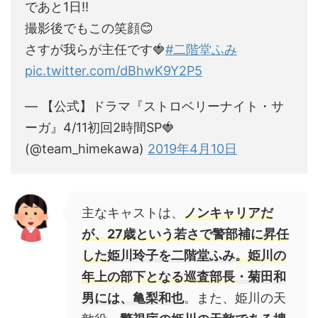
であと1日‼︎
撮影後でもこの笑顔😊
さすが我らが主任です🍓
#二階堂ふみ
pic.twitter.com/dBhwK9Y2P5
— 【公式】ドラマ『ストロベリーナイト・サ
ーガ』4/11初回2時間SP🍓
(@team_himekawa)
2019年4月10日
主なキャストは、
ノ
ンキャリアだ
が、27歳という若さで警部補に昇任
した
姫川玲子を二階堂ふみ
。
姫川の
年上の部下となる巡査部長
・菊田和
男には、亀梨和也
。また、姫川の天