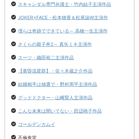
スキャンダル専門弁護士・竹内結子主演作品
JOKER×FACE・松本穂香＆松尾諭W主演作
僕らは奇跡でできている～ 高橋一生主演作
さくらの親子丼2～ 真矢ミキ主演作
スーツ・織田裕二主演作品
【黄昏流星群】・佐々木蔵之介作品
結婚相手は抽選で・野村周平主演作品
グッドドクター・山﨑賢人主演作品
こんな未来は聞いてない・田辺桃子作品
ゴールデンカムイ
不倫食堂