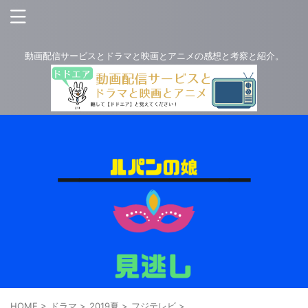
動画配信サービスとドラマと映画とアニメの感想と考察と紹介。
HOME
>
ドラマ
>
2019夏
>
フジテレビ
>