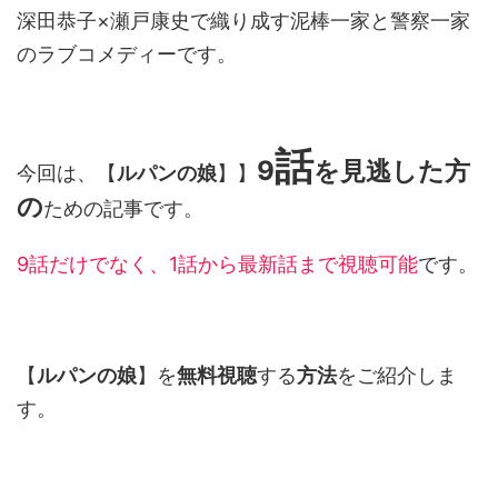
深田恭子×瀬戸康史で織り成す泥棒一家と警察一家
のラブコメディーです。
話
9
を見逃した方
今回は、【
ルパンの娘
】】
の
ための記事です。
9話だけでなく、1話から最新話まで視聴可能
です。
【
ルパンの娘
】を
無料視聴
する
方法
をご紹介しま
す。