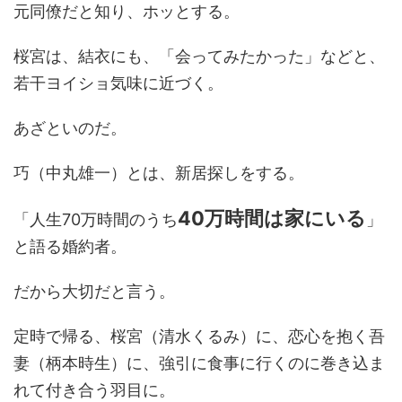
元同僚だと知り、ホッとする。
桜宮は、結衣にも、「会ってみたかった」などと、
若干ヨイショ気味に近づく。
あざといのだ。
巧（中丸雄一）とは、新居探しをする。
40万時間
は
家
に
いる
「人生70万時間のうち
」
と語る婚約者。
だから大切だと言う。
定時で帰る、桜宮（清水くるみ）に、恋心を抱く吾
妻（柄本時生）に、強引に食事に行くのに巻き込ま
れて付き合う羽目に。