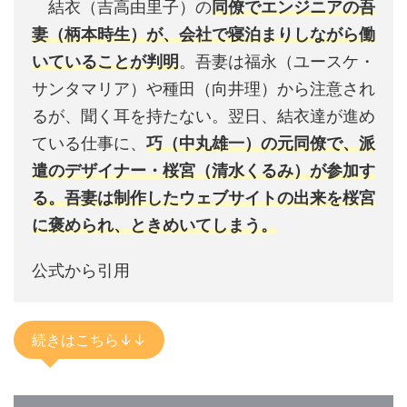
結衣（吉高由里子）の
同僚でエンジニアの吾
妻（柄本時生）が、会社で寝泊まりしながら働
いていることが判明
。吾妻は福永（ユースケ・
サンタマリア）や種田（向井理）から注意され
るが、聞く耳を持たない。翌日、結衣達が進め
ている仕事に、
巧（中丸雄一）の元同僚で、派
遣のデザイナー・桜宮（清水くるみ）が参加す
る。吾妻は制作したウェブサイトの出来を桜宮
に褒められ、ときめいてしまう。
公式から引用
続きはこちら↓↓