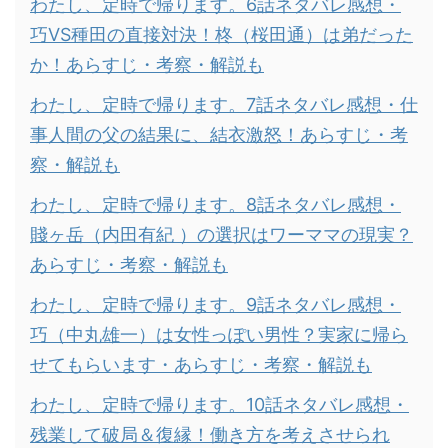
わたし、定時で帰ります。6話ネタバレ感想・
巧VS種田の直接対決！柊（桜田通）は弟だった
か！あらすじ・考察・解説も
わたし、定時で帰ります。7話ネタバレ感想・仕
事人間の父の結果に、結衣激怒！あらすじ・考
察・解説も
わたし、定時で帰ります。8話ネタバレ感想・
賤ヶ岳（内田有紀 ）の選択はワーママの現実？
あらすじ・考察・解説も
わたし、定時で帰ります。9話ネタバレ感想・
巧（中丸雄一）は女性っぽい男性？実家に帰ら
せてもらいます・あらすじ・考察・解説も
わたし、定時で帰ります。10話ネタバレ感想・
残業して破局＆復縁！働き方を考えさせられ