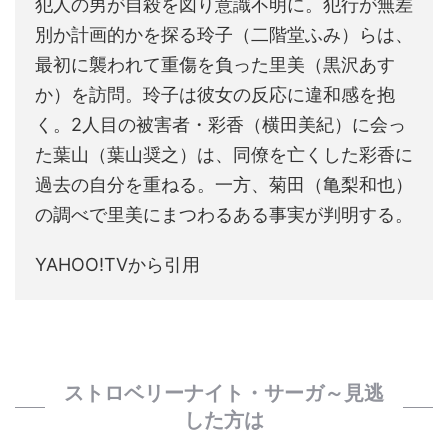
犯人の男が自殺を図り意識不明に。犯行が無差
別か計画的かを探る玲子（二階堂ふみ）らは、
最初に襲われて重傷を負った里美（黒沢あす
か）を訪問。玲子は彼女の反応に違和感を抱
く。2人目の被害者・彩香（横田美紀）に会っ
た葉山（葉山奨之）は、同僚を亡くした彩香に
過去の自分を重ねる。一方、菊田（亀梨和也）
の調べで里美にまつわるある事実が判明する。
YAHOO!TVから引用
ストロベリーナイト・サーガ～見逃
した方は