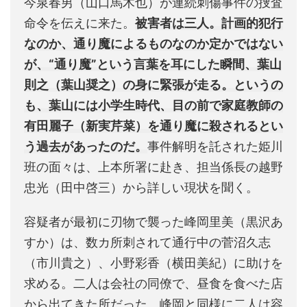
今泉春男（山口馬木也）が連続刺傷事件の捜査
命令を伝えに来た。
被害者は三人。計画的犯行
なのか、通り魔によるものなのか定かではない
が、“通り魔”という言葉を耳にした瞬間、葉山
則之（葉山奨之）の身に緊張が走る。というの
も、葉山には小学生時代、目の前で家庭教師の
有田麗子（新実芹菜）を通り魔に殺されるとい
う過去があったのだ。
事件解明を託された姫川
班の面々は、上本所署に赴き、担当係長の越野
忠光（田中啓三）から詳しい現状を聞く。
容疑者が最初に刃物で襲った峰岡里美（黒沢あ
すか）は、数カ所刺されて通行中の菅沼久志
（市川貴之）、小野彩香（横田美紀）に助けを
求める。二人は会社の同僚で、昼食を食べた店
から出てきた所だった。峰岡と同様に二人は容