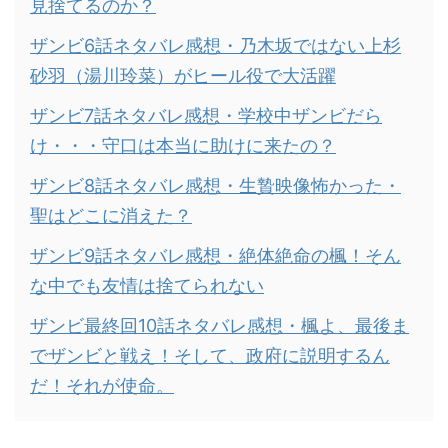
見捨てるのか？
ザンビ6話ネタバレ感想・乃木坂ではない上杉
砂羽（湯川玲菜）がヒール役で大活躍
ザンビ7話ネタバレ感想・学校中ザンビだら
け・・・守口は本当に助けに来たの？
ザンビ8話ネタバレ感想・生贄映像怖かった・
聖はどこに消えた？
ザンビ9話ネタバレ感想・絶体絶命の楓！そん
な中でも友情は捨てられない
ザンビ最終回10話ネタバレ感想・楓よ、最後ま
でザンビと戦え！そして、政府に説明するん
だ！それが使命。