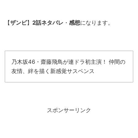
【
ザンビ
】
2話
ネタバレ
・
感想
になります。
乃木坂46・齋藤飛鳥が連ドラ初主演！ 仲間の
友情、絆を描く新感覚サスペンス
スポンサーリンク