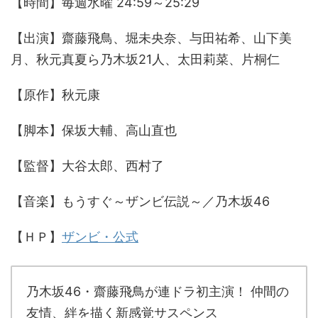
【時間】毎週水曜 24:59～25:29
【出演】齋藤飛鳥、堀未央奈、与田祐希、山下美
月、秋元真夏ら乃木坂21人、太田莉菜、片桐仁
【原作】秋元康
【脚本】保坂大輔、高山直也
【監督】大谷太郎、西村了
【音楽】もうすぐ～ザンビ伝説～／乃木坂46
【ＨＰ】
ザンビ・公式
乃木坂46・齋藤飛鳥が連ドラ初主演！ 仲間の
友情、絆を描く新感覚サスペンス