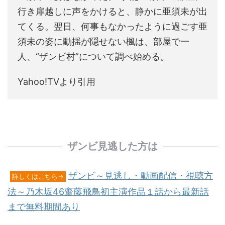
行き扉越しに声をかけると、静かに亜須未が出
てくる。翌日、何事もなかったように過ごす亜
須未の姿に動揺が隠せない楓は、部屋で一
人、“ザンビ村”について調べ始める。
Yahoo!TVより引用
ザンビ見逃した方は
ザンビ～見逃し・動画配信・視聴方
詳しくはこちら→
法～乃木坂46齋藤飛鳥初主演作品１話から最新話
まで無料期間あり